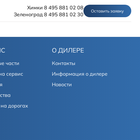
Химки 8 495 881 02 08
Оставить заявку
Зеленоград 8 495 881 02 30
ИС
О ДИЛЕРЕ
АВТО В НАЛИЧИИ
е части
Контакты
МОДЕЛИ
на сервис
Информация о дилере
Solaris HC
Solaris KRX
ЦИФРОВОЙ АВТОМОБИЛЬ
Solaris KRS
я
Новости
Solaris HS
ПОКУПАТЕЛЯМ
ства
Кредит
на дорогах
Трейд-ин
СЕРВИС
Корпоративным клиентам
Запасные части
Оригинальные аксессуары
Запись на сервис
Тест-драйв
О ДИЛЕРЕ
Гарантия
Solaris Страхование
Контакты
Руководства
Плати частями
Информация о дилере
Помощь на дорогах