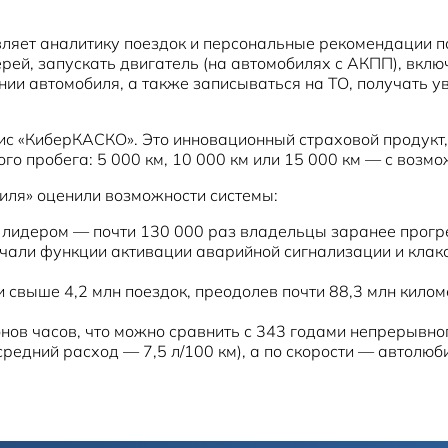
яет аналитику поездок и персональные рекомендации по
ей, запускать двигатель (на автомобилях с АКПП), вклю
ении автомобиля, а также записываться на ТО, получат
вис «КиберКАСКО». Это инновационный страховой продукт
го пробега: 5 000 км, 10 000 км или 15 000 км — с возм
иля» оценили возможности системы:
 лидером — почти 130 000 раз владельцы заранее прогр
учали функции активации аварийной сигнализации и клакс
свыше 4,2 млн поездок, преодолев почти 88,3 млн киломе
онов часов, что можно сравнить с 343 годами непрерывно
средний расход — 7,5 л/100 км), а по скорости — автолю