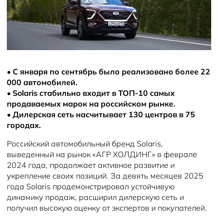
Плати частями
Информация о дилере
Помощь на дорогах
Новости
•
С января по сентябрь было реализовано более 22
000 автомобилей.
•
Solaris стабильно входит в ТОП-10 самых
продаваемых марок на российском рынке.
•
Дилерская сеть насчитывает 130 центров в 75
городах.
Российский автомобильный бренд Solaris,
выведенный на рынок «АГР ХОЛДИНГ» в феврале
2024 года, продолжает активное развитие и
укрепление своих позиций. За девять месяцев 2025
года Solaris продемонстрировал устойчивую
динамику продаж, расширил дилерскую сеть и
получил высокую оценку от экспертов и покупателей.