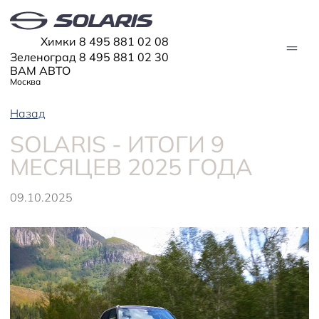
Химки 8 495 881 02 08
Зеленоград 8 495 881 02 30
ВАМ АВТО
Москва
Назад
АВТО В НАЛИЧИИ
SOLARIS - ИТОГИ 9
МЕСЯЦЕВ 2025 ГОДА
МОДЕЛИ
Solaris HC
Solaris KRX
09.10.2025
ЦИФРОВОЙ АВТОМОБИЛЬ
Solaris KRS
Solaris HS
ПОКУПАТЕЛЯМ
Кредит
Трейд-ин
СЕРВИС
Корпоративным клиентам
Запасные части
Оригинальные аксессуары
Запись на сервис
Тест-драйв
О ДИЛЕРЕ
Гарантия
Solaris Страхование
Контакты
Руководства