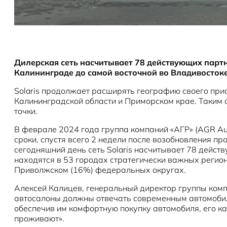
Дилерская сеть насчитывает 78 действующих партне
Калининграде до самой восточной во Владивостоке
Solaris продолжает расширять географию своего прис
Калининградской области и Приморском крае. Таким о
точки.
В феврале 2024 года группа компаний «АГР» (AGR Aut
сроки, спустя всего 2 недели после возобновления п
сегодняшний день сеть Solaris насчитывает 78 дейст
находятся в 53 городах стратегически важных регио
Приволжском (16%) федеральных округах.
Алексей Калицев, генеральный директор группы компан
автосалоны должны отвечать современным автомобиль
обеспечив им комфортную покупку автомобиля, его ка
проживают».