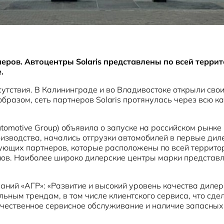
ров. Автоцентры Solaris представлены по всей террит
.
утствия. В Калининграде и во Владивостоке открыли сво
бразом, сеть партнеров Solaris протянулась через всю ка
omotive Group) объявила о запуске на российском рынке 
роизводства, начались отгрузки автомобилей в первые ди
вующих партнеров, которые расположены по всей террито
нов. Наиболее широко дилерские центры марки представ
ий «АГР»: «Развитие и высокий уровень качества дилерск
ным трендам, в том числе клиентского сервиса, что сде
чественное сервисное обслуживание и наличие запасных ч