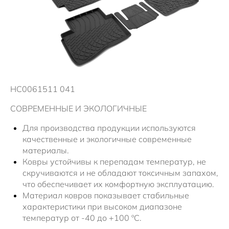
Плати частями
Информация о дилере
Помощь на дорогах
Новости
HC0061511 041
СОВРЕМЕННЫЕ И ЭКОЛОГИЧНЫЕ
Для производства продукции используются
качественные и экологичные современные
материалы.
Ковры устойчивы к перепадам температур, не
скручиваются и не обладают токсичным запахом,
что обеспечивает их комфортную эксплуатацию.
Материал ковров показывает стабильные
характеристики при высоком диапазоне
температур от -40 до +100 ºС.