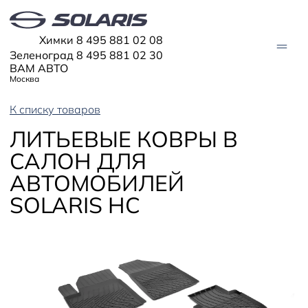
Химки 8 495 881 02 08
Зеленоград 8 495 881 02 30
ВАМ АВТО
Москва
К списку товаров
АВТО В НАЛИЧИИ
ЛИТЬЕВЫЕ КОВРЫ В
САЛОН ДЛЯ
МОДЕЛИ
АВТОМОБИЛЕЙ
Solaris HC
Solaris KRX
ЦИФРОВОЙ АВТОМОБИЛЬ
SOLARIS HC
Solaris KRS
Solaris HS
ПОКУПАТЕЛЯМ
Кредит
Трейд-ин
СЕРВИС
Корпоративным клиентам
Запасные части
Оригинальные аксессуары
Запись на сервис
Тест-драйв
О ДИЛЕРЕ
Гарантия
Solaris Страхование
Контакты
Руководства