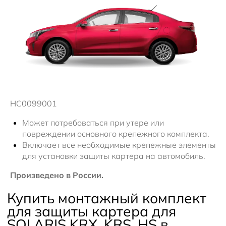
Плати частями
Информация о дилере
Помощь на дорогах
Новости
HC0099001
Может потребоваться при утере или
повреждении основного крепежного комплекта.
Включает все необходимые крепежные элементы
для установки защиты картера на автомобиль.
Произведено в России.
Купить монтажный комплект
для защиты картера для
SOLARIS KRX, KRS, HS в