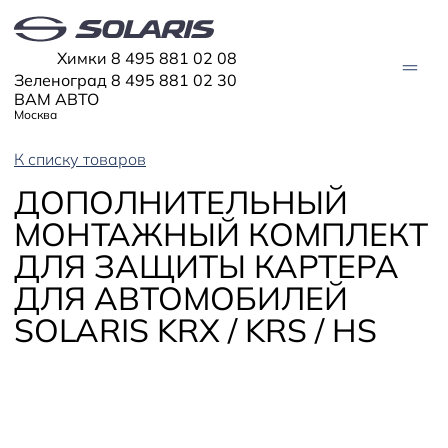
Химки 8 495 881 02 08
Зеленоград 8 495 881 02 30
ВАМ АВТО
Москва
К списку товаров
АВТО В НАЛИЧИИ
ДОПОЛНИТЕЛЬНЫЙ
МОНТАЖНЫЙ КОМПЛЕКТ
МОДЕЛИ
ДЛЯ ЗАЩИТЫ КАРТЕРА
Solaris HC
Solaris KRX
ЦИФРОВОЙ АВТОМОБИЛЬ
ДЛЯ АВТОМОБИЛЕЙ
Solaris KRS
Solaris HS
SOLARIS KRX / KRS / HS
ПОКУПАТЕЛЯМ
Кредит
Трейд-ин
СЕРВИС
Корпоративным клиентам
Запасные части
Оригинальные аксессуары
Запись на сервис
Тест-драйв
О ДИЛЕРЕ
Гарантия
Solaris Страхование
Контакты
Руководства